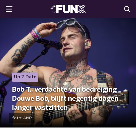
Up 2 Date
Bob T., verdachte van bedreiging
Douwe Bob, blijft negentig dagen
langer vastzitten
foto:
ANP