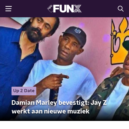
Up 2 Date
Damian Marley bevestigt: Jay Z
werkt aan nieuwe muziek