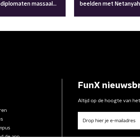
 diplomaten massaal
beelden met Netanyah
ekken tijdens speech
FunX nieuwsbr
Altijd op de hoogte van he
ren
es
mpus
d de app