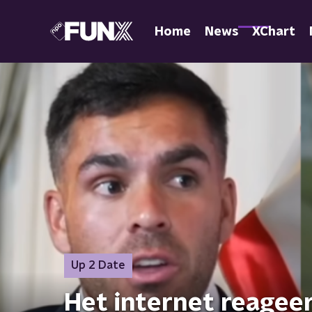
Home
News
XChart
Up 2 Date
Het internet reagee