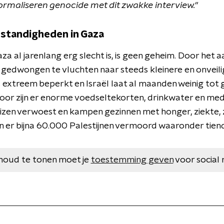
 Normaliseren genocide met dit zwakke interview."
standigheden in Gaza
Gaza al jarenlang erg slecht is, is geen geheim. Door h
 gedwongen te vluchten naar steeds kleinere en onveil
s extreem beperkt en Israël laat al maanden weinig to
oor zijn er enorme voedseltekorten, drinkwater en medic
izen verwoest en kampen gezinnen met honger, ziekte
ijn er bijna 60.000 Palestijnen vermoord waaronder tien
houd te tonen moet je
toestemming geven
voor social 