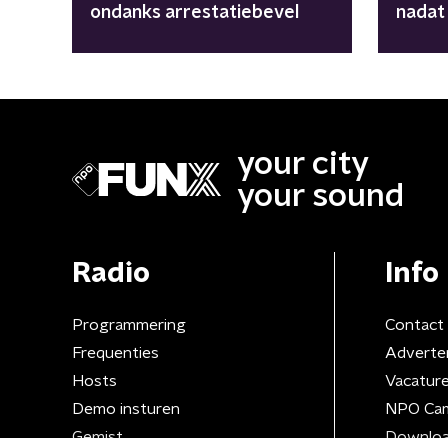
ondanks arrestatiebevel
nadat
vertr
your city
your sound
Radio
Info
Programmering
Contact
Frequenties
Adverte
Hosts
Vacatur
Demo insturen
NPO Ca
Gemist
Downloa