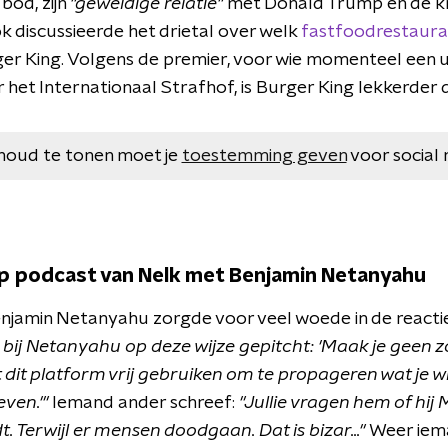
 bod, zijn
"geweldige relatie"
met Donald Trump en de kri
k discussieerde het drietal over welk
fastfoodrestauran
r King. Volgens de premier, voor wie momenteel een ui
 het Internationaal Strafhof, is Burger King lekkerder
houd te tonen moet je
toestemming geven
voor social 
p podcast van Nelk met Benjamin Netanyahu
jamin Netanyahu zorgde voor veel woede in de reactie
d bij Netanyahu op deze wijze gepitcht: 'Maak je geen 
nt dit platform vrij gebruiken om te propageren wat je wil
ven.'"
Iemand ander schreef:
"Jullie vragen hem of hi
t. Terwijl er mensen doodgaan. Dat is bizar..."
Weer iem