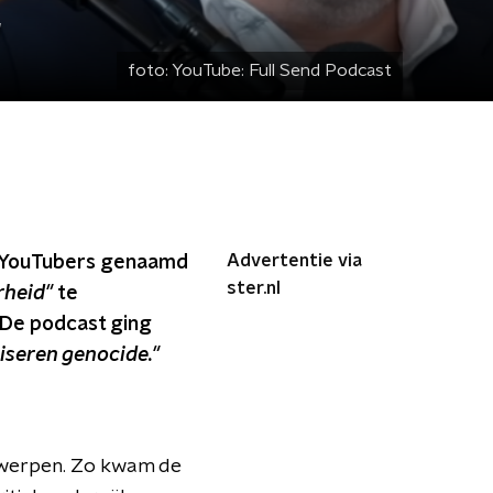
"
foto:
YouTube: Full Send Podcast
Advertentie via
e YouTubers genaamd
ster.nl
rheid"
te
 De podcast ging
iseren genocide."
rwerpen. Zo kwam de