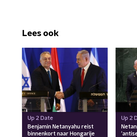
Lees ook
Up 2 Date
Up 2 
Benjamin Netanyahu reist
Netan
binnenkort naar Hongarije
'anti