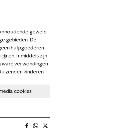
et aanhoudende geweld
ige gebieden. De
t geen hulpgoederen
ijnen. Inmiddels zijn
, zware verwondingen
duizenden kinderen.
media cookies.