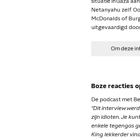
situatie in Gaza aan
Netanyahu zelf. Oo
McDonalds of Burge
uitgevaardigd door
Om deze in
Boze reacties o
De podcast met Ben
"Dit interview wer
zijn idioten. Je ku
enkele tegengas ge
King lekkerder vind