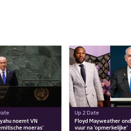
Date
Up 2 Date
yahu noemt VN
Floyd Mayweather ond
semitische moeras'
vuur na 'opmerkelijke'