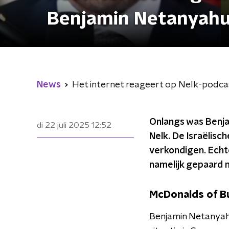
Benjamin Netanyahu
News
Het internet reageert op Nelk-podca
Onlangs was Benja
di 22 juli 2025
12:52
Nelk. De Israëlis
verkondigen. Echt
namelijk gepaard m
McDonalds of B
Benjamin Netanyah