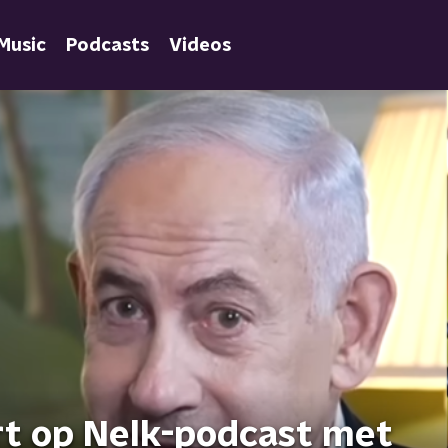
Music
Podcasts
Videos
rt op Nelk-podcast met