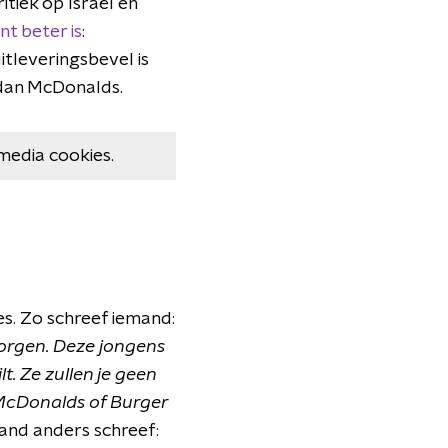
tiek op Israël en
t beter is
:
tleveringsbevel is
 dan McDonalds.
media cookies.
s. Zo schreef iemand:
zorgen. Deze jongens
t. Ze zullen je geen
j McDonalds of Burger
and anders schreef: