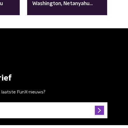
u
Washington, Netanyahu
"geschokt"
ief
t laatste FunX-nieuws?