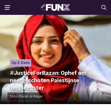
Up 2 Date
#JusticeForRazan: Ophef om
neergeschoten Palestijnse
verpleegster
foto:
Razan al-Najjar