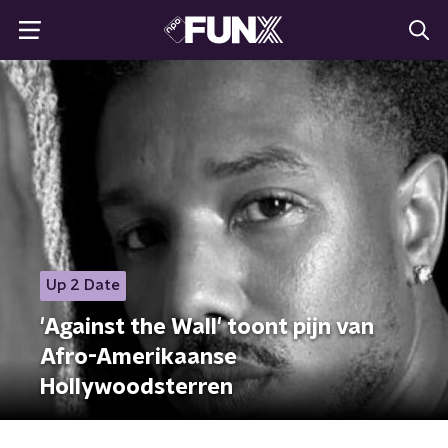
Up 2 Date
'Against the Wall' toont pijn van
Afro-Amerikaanse
Hollywoodsterren