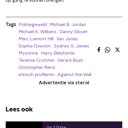
op gang te kunnen brengen.
Tags
Politiegeweld
Michael B. Jordan
Michael K. Williams
Danny Glover
Marc Lamont Hill
Van Jones
Sophia Dawson
Sydney G. James
Mysonne
Harry Belafonte
Terence Crutcher
Gerard Bush
Christopher Renz
etnisch profileren
Against the Wall
Advertentie via ster.nl
Lees ook
Up 2 Date