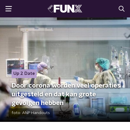
Up 2 Date
Door corona worden veel operaties
uitgesteld en dat kan grote
gevolgen hebben
foto:
ANP Handouts