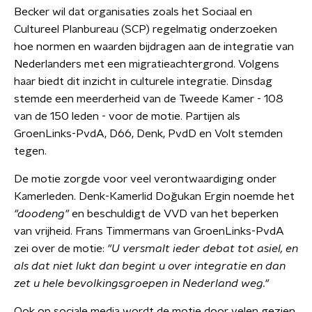
Becker wil dat organisaties zoals het Sociaal en
Cultureel Planbureau (SCP) regelmatig onderzoeken
hoe normen en waarden bijdragen aan de integratie van
Nederlanders met een migratieachtergrond. Volgens
haar biedt dit inzicht in culturele integratie. Dinsdag
stemde een meerderheid van de Tweede Kamer - 108
van de 150 leden - voor de motie. Partijen als
GroenLinks-PvdA, D66, Denk, PvdD en Volt stemden
tegen.
De motie zorgde voor veel verontwaardiging onder
Kamerleden. Denk-Kamerlid Doğukan Ergin noemde het
"doodeng"
en beschuldigt de VVD van het beperken
van vrijheid. Frans Timmermans van GroenLinks-PvdA
zei over de motie:
"U versmalt ieder debat tot asiel, en
als dat niet lukt dan begint u over integratie en dan
zet u hele bevolkingsgroepen in Nederland weg."
Ook op sociale media wordt de motie door velen gezien