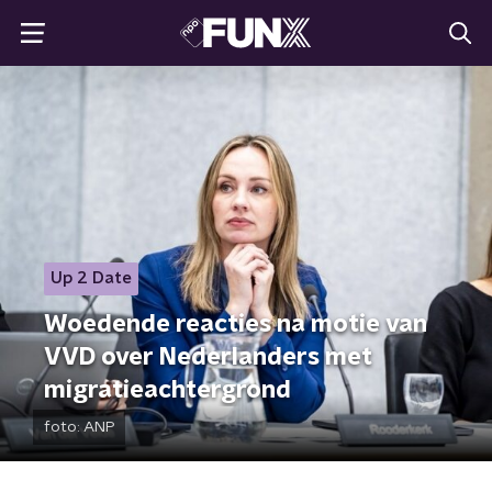
Up 2 Date
Woedende reacties na motie van
VVD over Nederlanders met
migratieachtergrond
foto:
ANP