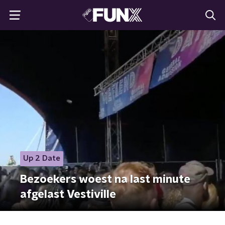
Up 2 Date
Bezoekers woest na last minute
afgelast Vestiville