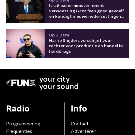
Up 2 Date
Israëlische minister noemt
verwoesting Gaza "een goed gevoel"
en kondigt nieuwe nederzettingen
aan
Up 2 Date
Harrie Snijders verschijnt voor
rechter voor productie en handel in
harddrugs
your city
your sound
Radio
Info
Programmering
Contact
Frequenties
Adverteren