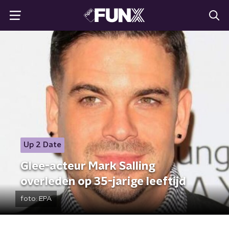
Up 2 Date
Glee-acteur Mark Salling
overleden op 35-jarige leeftijd
foto:
EPA