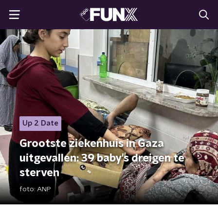
Up 2 Date
Grootste ziekenhuis in Gaza
uitgevallen: 39 baby's dreigen te
sterven
foto:
ANP