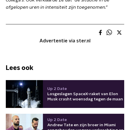
collega's. Ook verklaarde ze dat
"de situatie in de
afgelopen uren in intensiteit zijn toegenomen."
Advertentie via ster.nl
Lees ook
Up 2 Date
Losgeslagen SpaceX-raket van Elon
Musk crasht woensdag tegen de maan
Up 2 Date
Andrew Tate en zijn broer in Miami