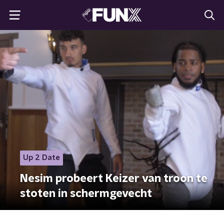
Up 2 Date
Nesim probeert Keizer van troon te
stoten in schermgevecht