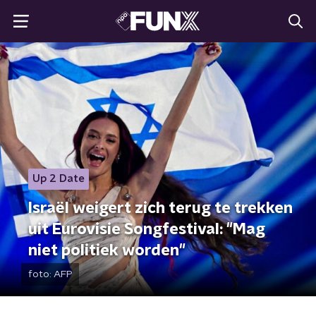
Up 2 Date
Israël weigert zich terug te trekken
uit Eurovisie Songfestival: "Mag
niet politiek worden"
foto:
AFP