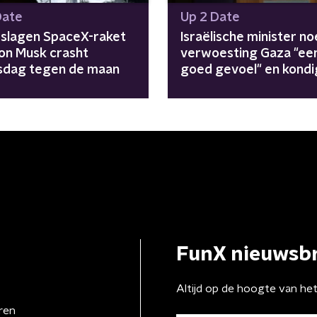
Date
Up 2 Date
slagen SpaceX-raket
Israëlische minister n
lon Musk crasht
verwoesting Gaza "ee
dag tegen de maan
goed gevoel" en kondi
nieuwe nederzettinge
FunX nieuwsbr
Altijd op de hoogte van he
ren