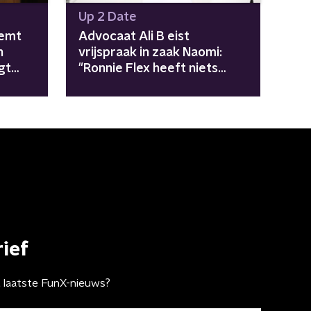
Up 2 Date
oemt
Advocaat Ali B eist
n
vrijspraak in zaak Naomi:
gt
"Ronnie Flex heeft niets
n aan
gezien"
ief
t laatste FunX-nieuws?