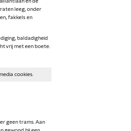
illantlaan en de
raten leeg, onder
en, fakkels en
ediging, baldadigheid
t vrij met een boete.
media cookies.
 er geen trams. Aan
n gewond bij een