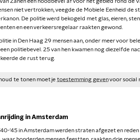
an Zanen een noodbevel af voor het gebied rond de Va
sen niet vertrokken, veegde de Mobiele Eenheid de st
kanon. De politie werd bekogeld met glas, eieren, sten
enten en een verkeersregelaar raakten gewond.
politie in Den Haag 29 mensen aan, onder meer voor bel
 een politiebevel. 25 van hen kwamen nog diezelfde nach
keerde de rust terug.
houd te tonen moet je
toestemming geven
voor social 
nrijding in Amsterdam
 '40-'45 in Amsterdam werden straten afgezet en reden
, waar honderden mensen feestten, raakten drie mense