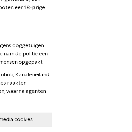
oter, een 18-jarige
lgens ooggetuigen
e nam de politie een
n mensen opgepakt.
ombok, Kanaleneiland
jes raakten
nen, waarna agenten
media cookies.