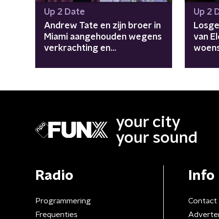
Up 2 Date
Up 2 
Andrew Tate en zijn broer in
Losge
Miami aangehouden wegens
van E
verkrachting en
woens
mensenhandel
your city
your sound
Radio
Info
Programmering
Contact
Frequenties
Adverte