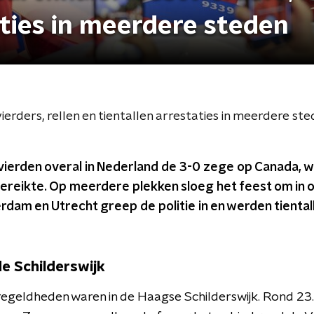
aties in meerdere steden
rders, rellen en tientallen arrestaties in meerdere st
vierden overal in Nederland de 3-0 zege op Canada, 
reikte. Op meerdere plekken sloeg het feest om in o
dam en Utrecht greep de politie in en werden tienta
e Schilderswijk
egeldheden waren in de Haagse Schilderswijk. Rond 23