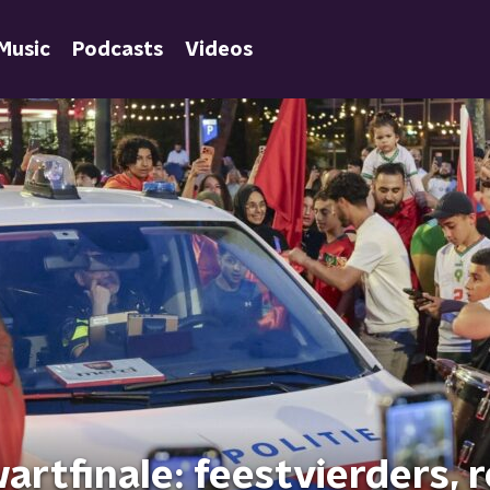
Music
Podcasts
Videos
tfinale: feestvierders, r