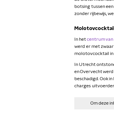
botsing tussen een
zonder rijbewijs, w
Molotovcocktail
In het
centrum van
werd er met zwaar 
molotovcocktail in
In Utrecht ontston
en Overvecht werd 
beschadigd. Ook in
charges uitvoerden
Om deze in