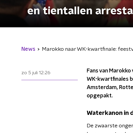
en tientallen arrest
News
Marokko naar WK-kwartfinale: feestvie
Fans van Marokko 
zo 5 juli
12:26
WK-kwartfinales be
Amsterdam, Rotter
opgepakt.
Waterkanon in d
De zwaarste onger