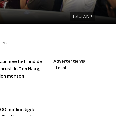
foto:
ANP
eden
Advertentie via
waarmee het land de
ster.nl
nrust. In Den Haag,
llen mensen
.00 uur kondigde