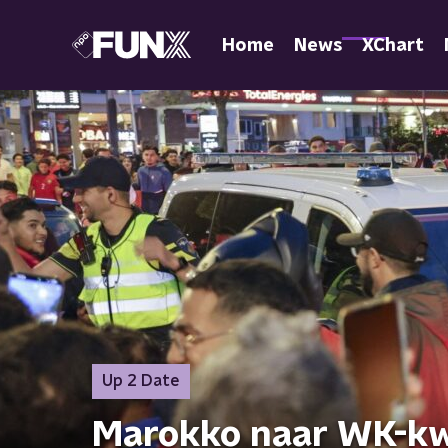
Home
News
XChart
Up 2 Date
Marokko naar WK-kwar