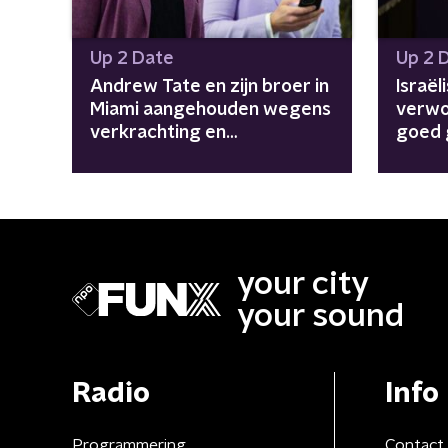
Up 2 Date
Up 2 
Andrew Tate en zijn broer in
Israël
Miami aangehouden wegens
verwo
verkrachting en
goed 
mensenhandel
nieuw
your city
your sound
Radio
Info
Programmering
Contact