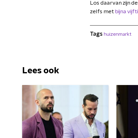
Los daarvan zijn de
zelfs met
bijna vij
Tags
huizenmarkt
Lees ook