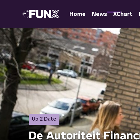
Home
News
XChart
Up 2 Date
De Autoriteit Financ