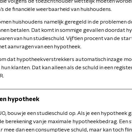
die volgens de toezichthouder wettelijk moeten worden
a's de financiële weerbaarheid van huishoudens.
men huishoudens namelijk geregeld in de problemen d
nnen betalen. Dat komt in sommige gevallen doordat 
aren van hun studieschuld. Vijftien procent van de sta
j het aanvragen van een hypotheek.
om dat hypotheekverstrekkers automatisch inzage moet
hun klanten. Dat kan alleen als de schuld in een registe
R.
 en hypotheek
 DUO, bouw je een studieschuld op. Als je een hypotheek
 de berekening van je maximale hypotheekbedrag. Een s
r mee dan een consumptieve schuld, maar kan toch flin