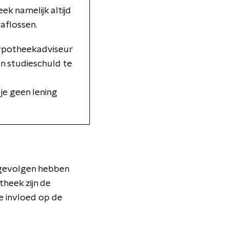
k namelijk altijd
 aflossen.
hypotheekadviseur
n studieschuld te
je geen lening
 gevolgen hebben
heek zijn de
e invloed op de