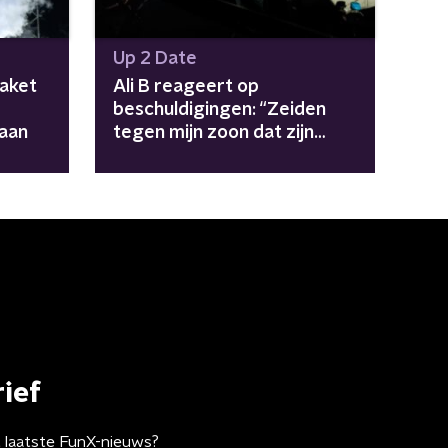
Up 2 Date
aket
Ali B reageert op
beschuldigingen: “Zeiden
aan
tegen mijn zoon dat zijn
vader naar gevangenis
moet"
ief
t laatste FunX-nieuws?