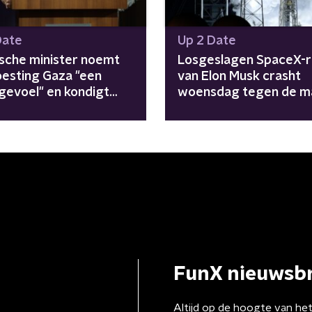
Date
Up 2 Date
ische minister noemt
Losgeslagen SpaceX-r
esting Gaza "een
van Elon Musk crasht
gevoel" en kondigt
woensdag tegen de m
e nederzettingen aan
FunX nieuwsbr
Altijd op de hoogte van he