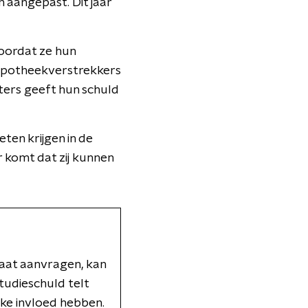
 aangepast. Dit jaar
oordat ze hun
hypotheekverstrekkers
rters geeft hun schuld
en krijgen in de
r komt dat zij kunnen
 gaat aanvragen, kan
tudieschuld telt
ke invloed hebben.