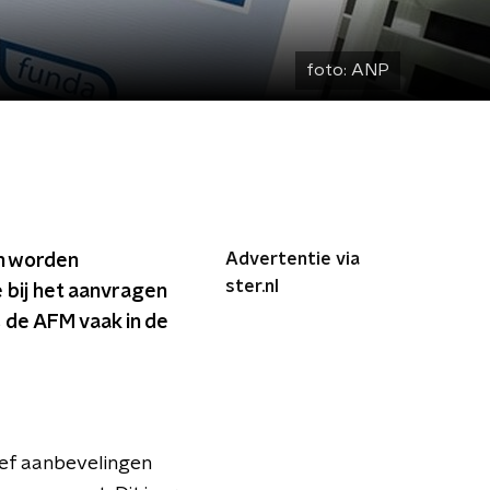
foto:
ANP
Advertentie via
 worden
ster.nl
 bij het aanvragen
 de AFM vaak in de
ief aanbevelingen