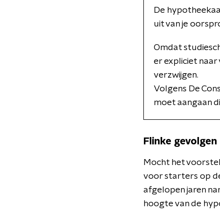
De hypotheekaanb
uit van je oorspr
Omdat studiesch
er expliciet na
verzwijgen.
Volgens De Cons
moet aangaan die
Flinke gevolgen
Mocht het voorste
voor starters op d
afgelopen jaren nam
hoogte van de hypot