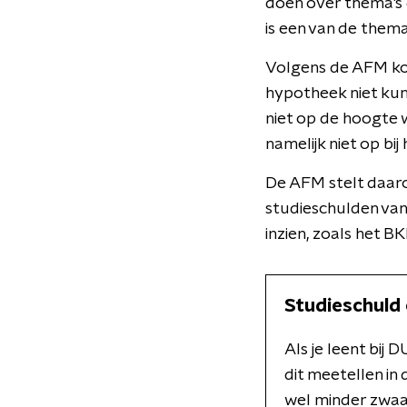
doen over thema's 
is een van de them
Volgens de AFM ko
hypotheek niet ku
niet op de hoogte w
namelijk niet op bi
De AFM stelt daar
studieschulden van 
inzien, zoals het BK
Studieschuld
Als je leent bij
dit meetellen in
wel minder zwaa