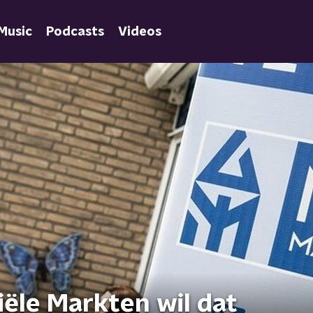
Music
Podcasts
Videos
iële Markten wil dat