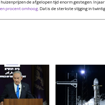
 huizenprijzen de afgelopen tijd enorm gestegen. In jaar 
ftien procent omhoog
. Dat is de sterkste stijging in twintig