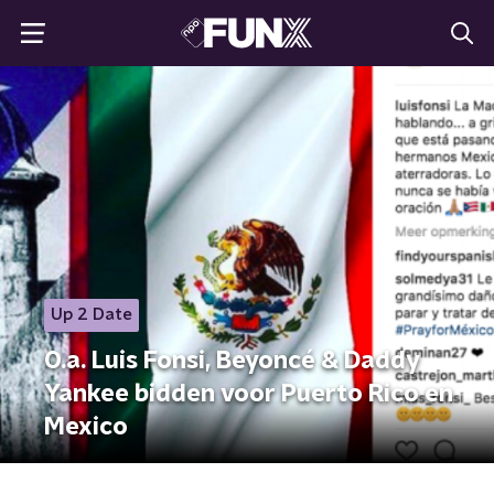
Up 2 Date
O.a. Luis Fonsi, Beyoncé & Daddy
Yankee bidden voor Puerto Rico en
Mexico