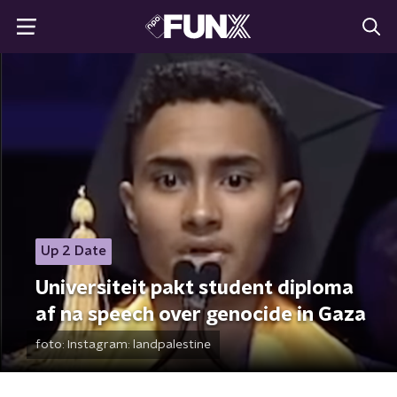
Up 2 Date
Universiteit pakt student diploma
af na speech over genocide in Gaza
foto:
Instagram: landpalestine