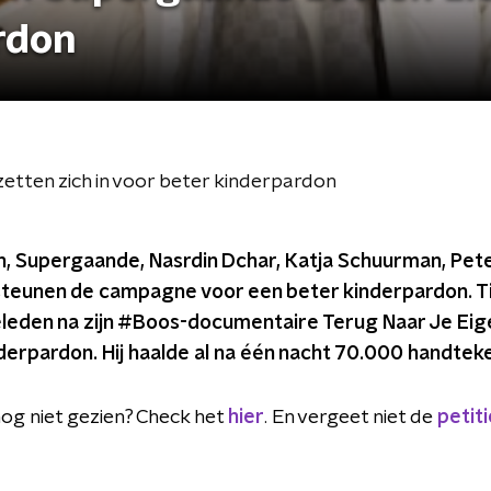
rdon
tten zich in voor beter kinderpardon
, Supergaande, Nasrdin Dchar, Katja Schuurman, Pete
steunen de campagne voor een beter kinderpardon. T
leden na zijn #Boos-documentaire Terug Naar Je Eige
erpardon. Hij haalde al na één nacht 70.000 handtek
g niet gezien? Check het
hier
. En vergeet niet de
petit