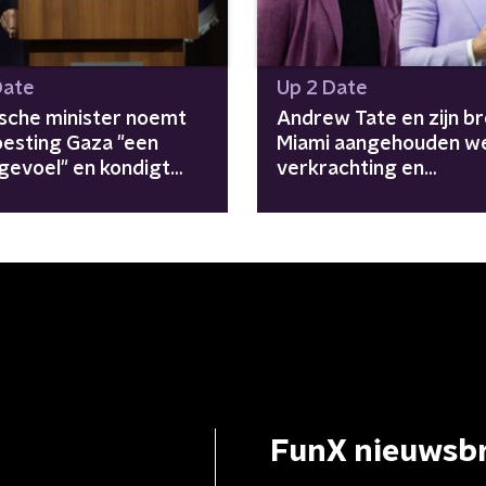
Date
Up 2 Date
ische minister noemt
Andrew Tate en zijn br
esting Gaza "een
Miami aangehouden w
gevoel" en kondigt
verkrachting en
e nederzettingen aan
mensenhandel
FunX nieuwsbr