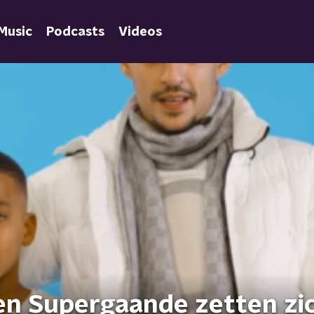
Music
Podcasts
Videos
en Supergaande zetten zic