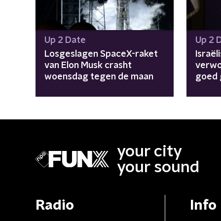
Up 2 Date
Up 2 
Losgeslagen SpaceX-raket
Israël
van Elon Musk crasht
verwo
woensdag tegen de maan
goed 
nieuw
your city
your sound
Radio
Info