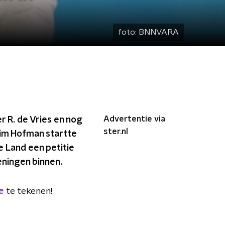
foto:
BNNVARA
Advertentie via
r R. de Vries en nog
ster.nl
im Hofman startte
 Land een petitie
eningen binnen.
ie
te tekenen!