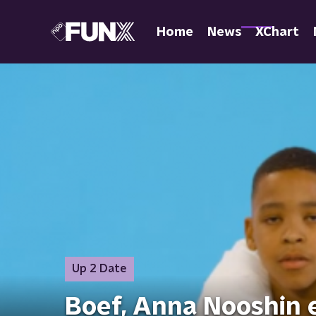
Home
News
XChart
Up 2 Date
Boef, Anna Nooshin 