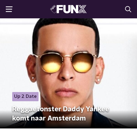
Up 2 Date
Reggaetonster Daddy Yankee
komt naar Amsterdam