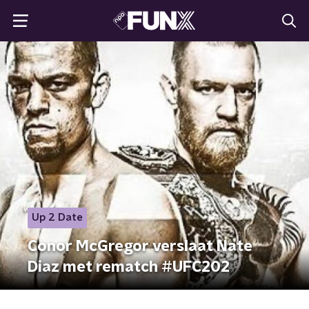
Up 2 Date
Conor McGregor verslaat Nate
Diaz met rematch #UFC202