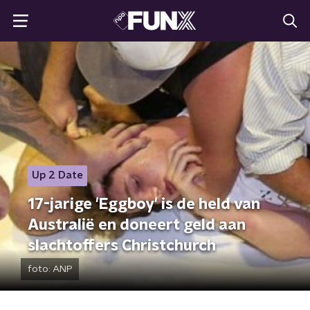
Up 2 Date
17-jarige 'Eggboy' is de held van
Australië en doneert geld aan
slachtoffers Christchurch
foto:
ANP