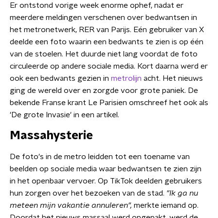
Er ontstond vorige week enorme ophef, nadat er
meerdere meldingen verschenen over bedwantsen in
het metronetwerk, RER van Parijs. Eén gebruiker van X
deelde een foto waarin een bedwants te zien is op één
van de stoelen. Het duurde niet lang voordat de foto
circuleerde op andere sociale media. Kort daarna werd er
ook een bedwants gezien in
metrolijn
acht. Het nieuws
ging de wereld over en zorgde voor grote paniek. De
bekende Franse krant Le Parisien omschreef het ook als
'De grote Invasie' in een artikel.
Massahysterie
De foto's in de metro leidden tot een toename van
beelden op sociale media waar bedwantsen te zien zijn
in het openbaar vervoer. Op TikTok deelden gebruikers
hun zorgen over het bezoeken van de stad.
"Ik ga nu
meteen mijn vakantie annuleren",
merkte iemand op.
Doordat het nieuws massaal werd opgepakt, werd de