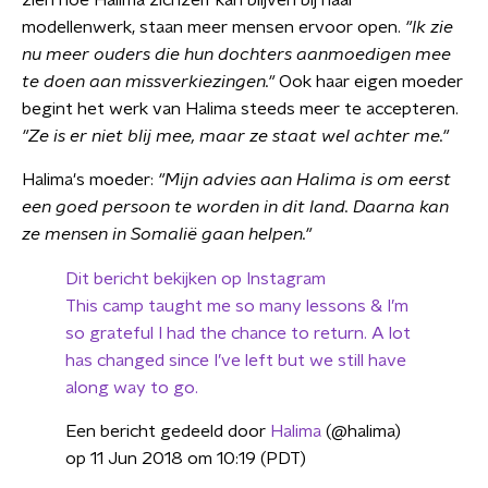
zien hoe Halima zichzelf kan blijven bij haar
modellenwerk, staan meer mensen ervoor open.
"Ik zie
nu meer ouders die hun dochters aanmoedigen mee
te doen aan missverkiezingen."
Ook haar eigen moeder
begint het werk van Halima steeds meer te accepteren.
"Ze is er niet blij mee, maar ze staat wel achter me."
Halima's moeder:
"Mijn advies aan Halima is om eerst
een goed persoon te worden in dit land. Daarna kan
ze mensen in Somalië gaan helpen."
Dit bericht bekijken op Instagram
This camp taught me so many lessons & I’m
so grateful I had the chance to return. A lot
has changed since I’ve left but we still have
along way to go.
Een bericht gedeeld door
Halima
(@halima)
op 11 Jun 2018 om 10:19 (PDT)