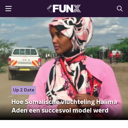
Up 2 Date
Hoe Somalische vluchteling Halima
Aden een succesvol model werd