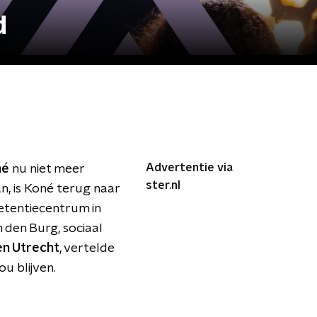
d
Advertentie via
né
nu niet meer
ster.nl
, is Koné terug naar
Detentiecentrum in
n den Burg, sociaal
n Utrecht
, vertelde
u blijven.