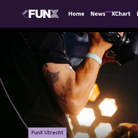
Home
News
XChart
FunX Utrecht