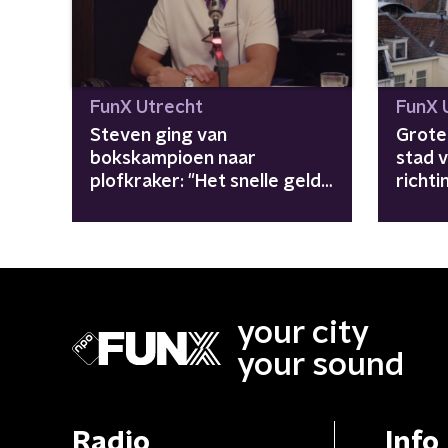
FunX Utrecht
FunX 
Steven ging van
Grote 
bokskampioen naar
stad v
plofkraker: "Het snelle geld
richt
kostte mij acht jaar van mijn
leven"
your city
your sound
Radio
Info