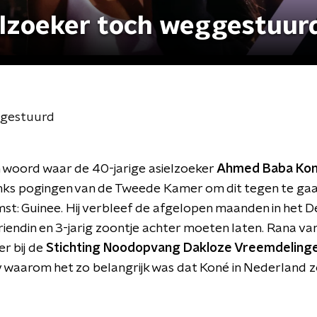
elzoeker toch weggestuur
ggestuurd
en woord waar de 40-jarige asielzoeker
Ahmed Baba Ko
ks pogingen van de Tweede Kamer om dit tegen te gaan
mst: Guinee. Hij verbleef de afgelopen maanden in het 
 vriendin en 3-jarig zoontje achter moeten laten. Rana va
r bij de
Stichting Noodopvang Dakloze Vreemdelinge
y waarom het zo belangrijk was dat Koné in Nederland zo