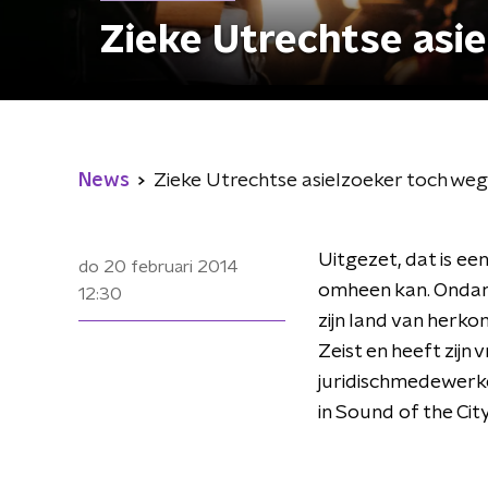
Zieke Utrechtse asi
News
Zieke Utrechtse asielzoeker toch we
Uitgezet, dat is e
do 20 februari 2014
omheen kan. Ondan
12:30
zijn land van herko
Zeist en heeft zijn
juridischmedewerke
in Sound of the Cit