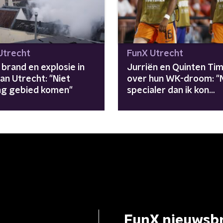
Utrecht
FunX Utrecht
brand en explosie in
Jurriën en Quinten Ti
an Utrecht: "Niet
over hun WK-droom: "
ing gebied komen"
specialer dan ik kon
beschrijven"
FunX nieuwsbr