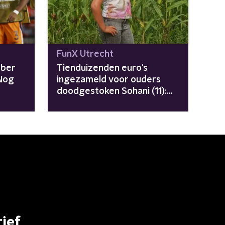
FunX Utrecht
mber
Tienduizenden euro's
Nog
ingezameld voor ouders
doodgestoken Sohani (11):
"Verwachtingen
overtroffen"
ief