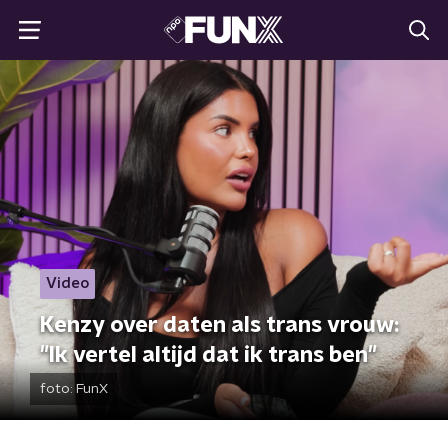
Video
Kenzy over daten als trans vrouw:
"Ik vertel altijd dat ik trans ben"
foto:
FunX