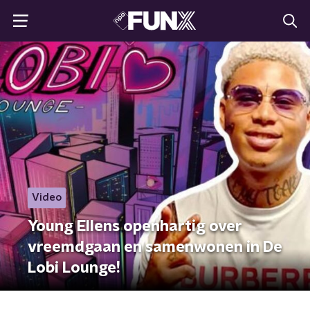
Video
Young Ellens openhartig over
vreemdgaan en samenwonen in De
Lobi Lounge!