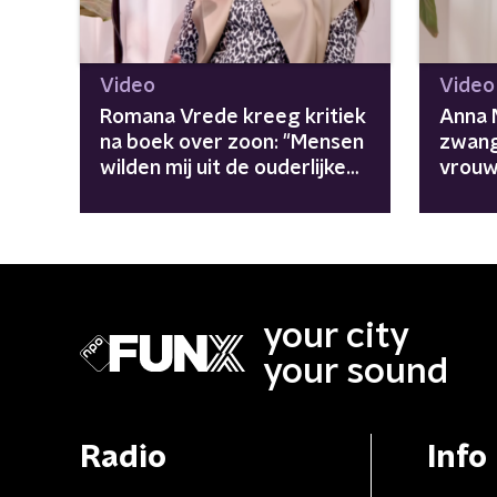
Video
Video
Romana Vrede kreeg kritiek
Anna N
na boek over zoon: "Mensen
zwang
wilden mij uit de ouderlijke
vrouw
macht zetten"
laten 
your city
your sound
Radio
Info