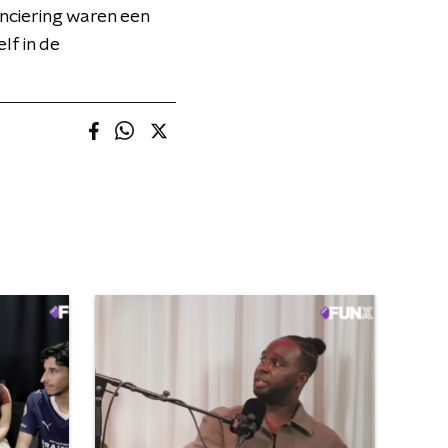
anciering waren een
lf in de