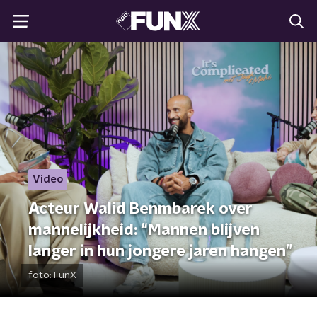
Video
Acteur Walid Benmbarek over
mannelijkheid: “Mannen blijven
langer in hun jongere jaren hangen”
foto:
FunX