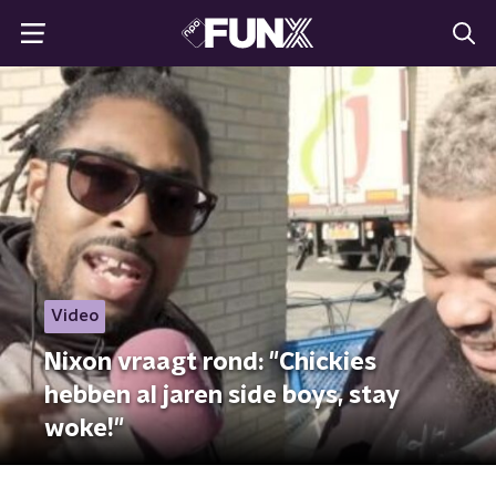
Video
Nixon vraagt rond: "Chickies
hebben al jaren side boys, stay
woke!"