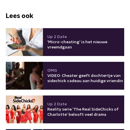
Lees ook
Up 2 Date
'Micro-cheating' is het nieuwe
vreemdgaan
OMG
VIDEO: Cheater geeft dochtertje van
sidechick cadeau aan huidige vriendin
Up 2 Date
Reality serie 'The Real SideChicks of
Charlotte' belooft veel drama