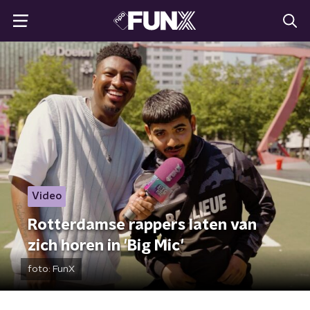
Video
Rotterdamse rappers laten van
zich horen in 'Big Mic'
foto:
FunX