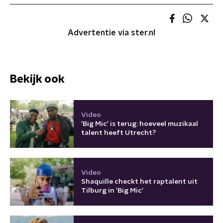
Advertentie via ster.nl
Bekijk ook
Video
'Big Mic' is terug: hoeveel muzikaal
talent heeft Utrecht?
Video
Shaquille checkt het raptalent uit
Tilburg in 'Big Mic'