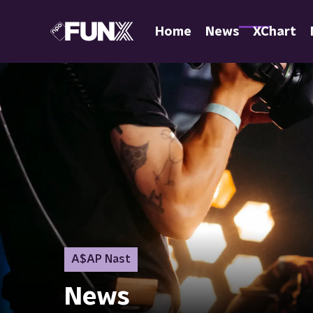
Home
News
XChart
A$AP Nast
News