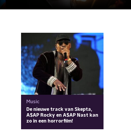
Music
De nieuwe track van Skepta,
A$AP Rocky en A$AP Nast kan
zo in een horrorfilm!