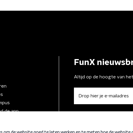
FunX nieuwsbr
Altijd op de hoogte van he
ren
es
mpus
d de app