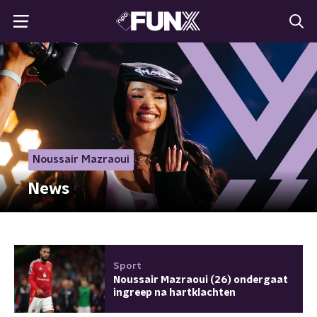
Noussair Mazraoui
News
Sport
Noussair Mazraoui (26) ondergaat
ingreep na hartklachten