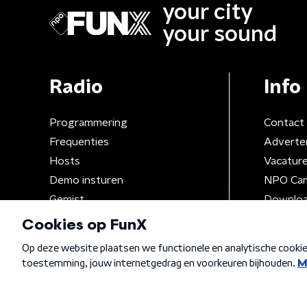
your city
your sound
Radio
Info
Programmering
Contact
Frequenties
Adverte
Hosts
Vacatur
Demo insturen
NPO Ca
Gemist
Downloa
Algemene voorwaarden
Privacybeleid