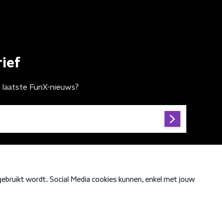
ief
t laatste FunX-nieuws?
Cookiebeleid