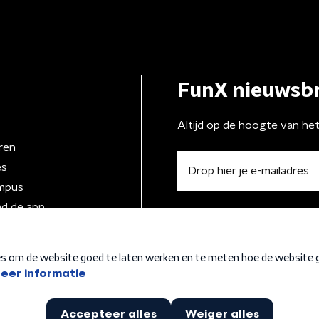
FunX nieuwsbr
Altijd op de hoogte van he
ren
es
mpus
d de app