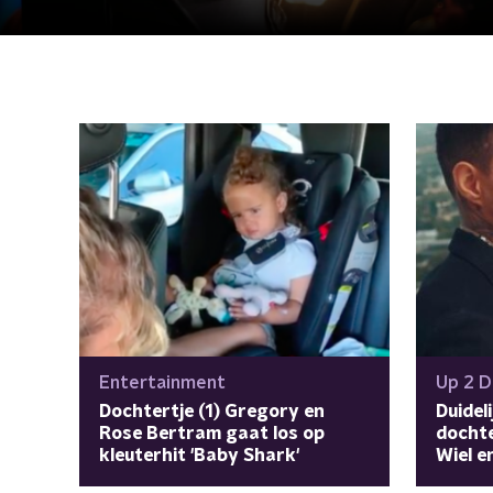
Entertainment
Up 2 D
Dochtertje (1) Gregory en
Duidel
Rose Bertram gaat los op
dochte
kleuterhit 'Baby Shark'
Wiel e