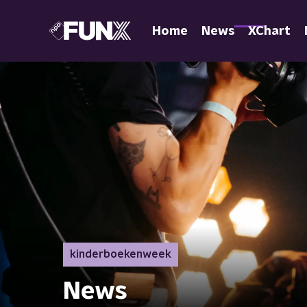
Home
News
XChart
kinderboekenweek
News