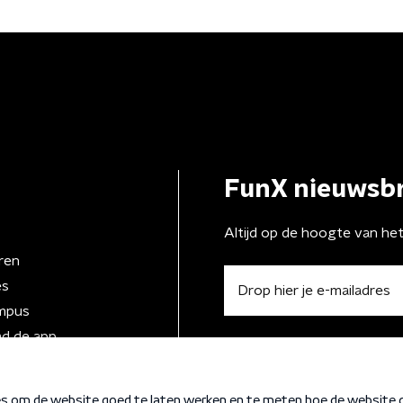
boek'
FunX nieuwsbr
Altijd op de hoogte van he
ren
es
mpus
d de app