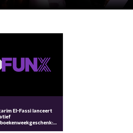
arim El-Fassi lanceert
atief
rboekenweekgeschenk:
inder Minder