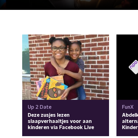
Up 2 Date
FunX
Deze zusjes lezen
Abdelk
slaapverhaaltjes voor aan
altern
kinderen via Facebook Live
Kinde
'Het M