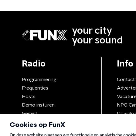
Kinder
your city
your sound
Radio
Info
Programmering
Contact
Frequenties
Adverte
Hosts
Vacatur
Demo insturen
NPO Ca
Gemist
Downloa