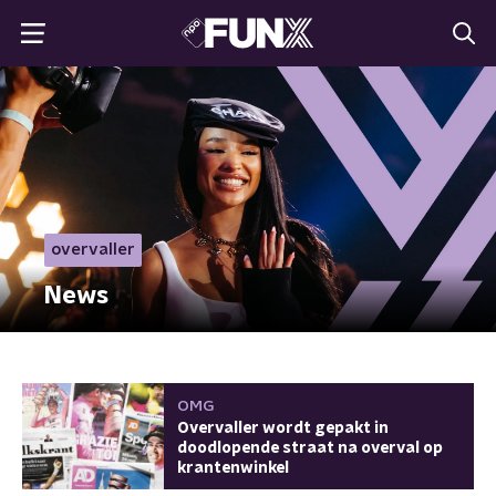
overvaller
News
OMG
Overvaller wordt gepakt in
doodlopende straat na overval op
krantenwinkel