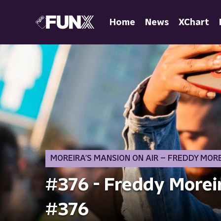
Home
News
XChart
MOREIRA’S MANSION ON AIR – FREDDY MOR
#376 - Freddy Moreir
#376