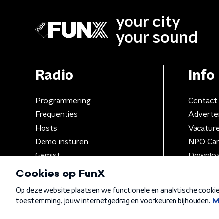
your city
your sound
Radio
Info
Programmering
Contact
Frequenties
Adverte
Hosts
Vacatur
Demo insturen
NPO Ca
Gemist
Downloa
Algemene voorwaarden
Privacybeleid