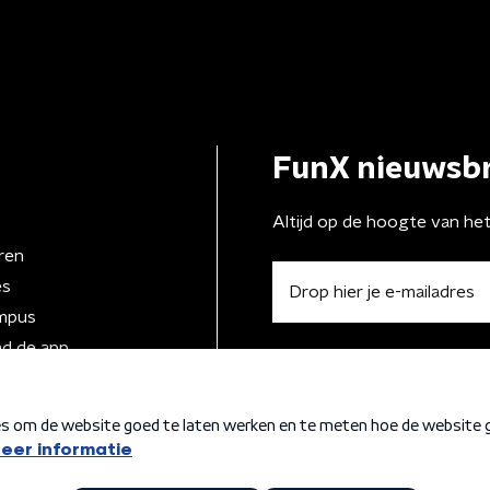
FunX nieuwsbr
Altijd op de hoogte van he
ren
es
mpus
d de app