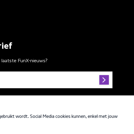
ief
t laatste FunX-nieuws?
Cookiebeleid