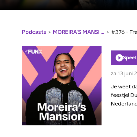
Podcasts
MOREIRA’S MANSI ...
#376 - Fre
Speel
za 13 juni
Je weet da
feestje! Du
Nederland,