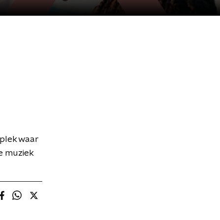
plek waar
we muziek