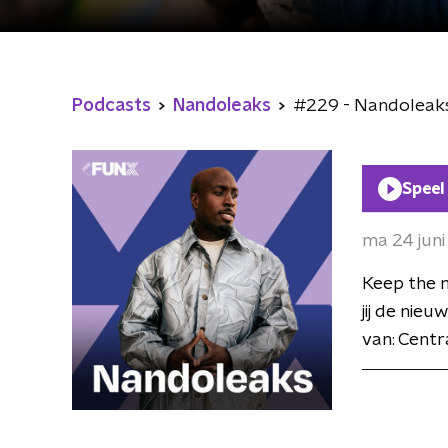
Podcasts
Nandoleaks
#229 - Nandoleak
Speel
ma 24 jun
Keep the 
jij de nie
van: Centr