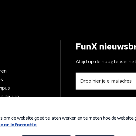
FunX nieuwsbr
Altijd op de hoogte van he
ren
es
mpus
d de app