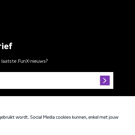
ief
t laatste FunX-nieuws?
Cookiebeleid