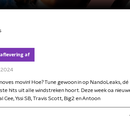
s
 aflevering af
i 2024
moves movin! Hoe? Tune gewoon in op NandoLeaks, dé 
uwste hits uit alle windstreken hoort. Deze week oa nieu
al Cee, Yssi SB, Travis Scott, Big2 en Antoon