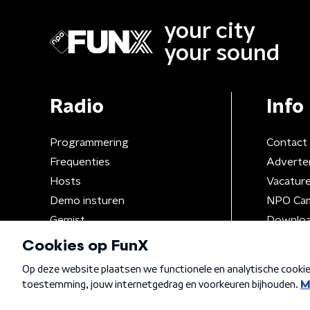
your city
your sound
Radio
Info
Programmering
Contact
Frequenties
Adverte
Hosts
Vacatur
Demo insturen
NPO Ca
Gemist
Downloa
Algemene voorwaarden
Privacybeleid