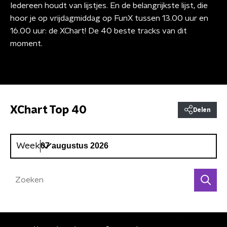
Iedereen houdt van lijstjes. En de belangrijkste lijst, die
hoor je op vrijdagmiddag op FunX tussen 13.00 uur en
16.00 uur: de XChart! De 40 beste tracks van dit
moment.
XChart Top 40
Delen
Week
We zijn
de rest van
de lijst aan het ophalen...