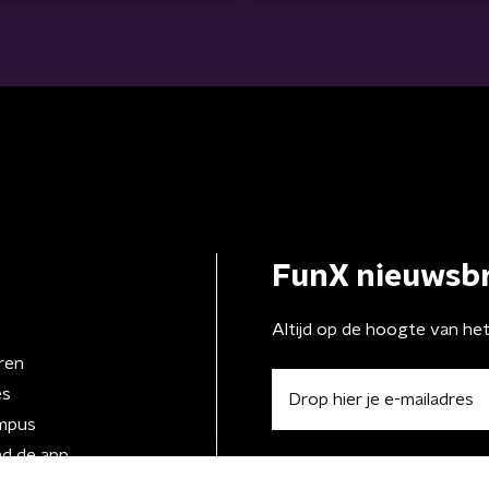
FunX nieuwsbr
Altijd op de hoogte van he
ren
es
mpus
d de app