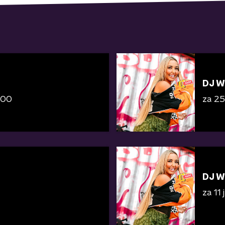
DJ W
:00
za 25 
DJ W
za 11 j