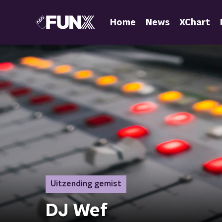
Home
News
XChart
Uitzending gemist
DJ Wef