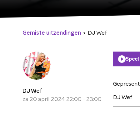
Gemiste uitzendingen
DJ Wef
Speel
Gepresent
DJ Wef
DJ Wef
za 20 april 2024 22:00 - 23:00