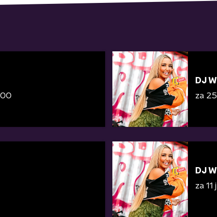
DJ W
:00
za 25 
DJ W
za 11 j