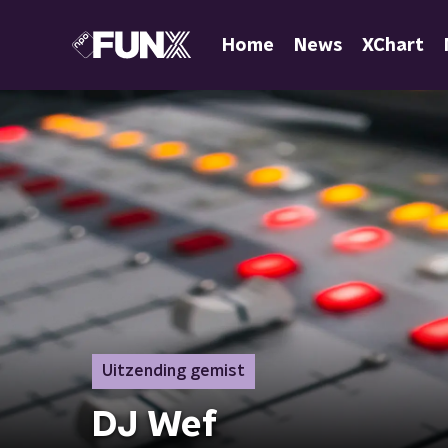
Home
News
XChart
Uitzending gemist
DJ Wef