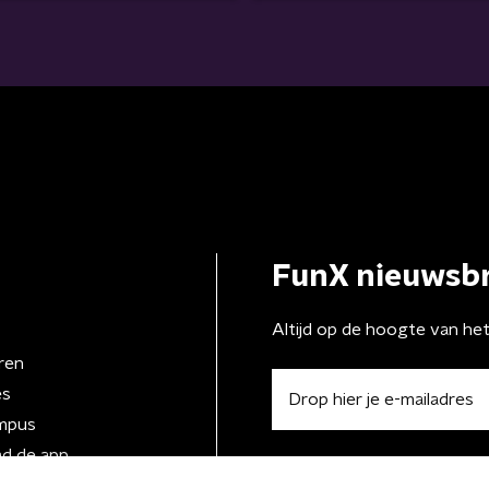
FunX nieuwsbr
Altijd op de hoogte van he
ren
es
mpus
d de app