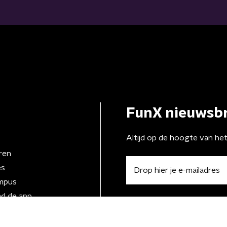
FunX nieuwsbr
Altijd op de hoogte van he
ren
es
mpus
d de app