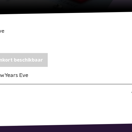
ve
nkort beschikbaar
w Years Eve