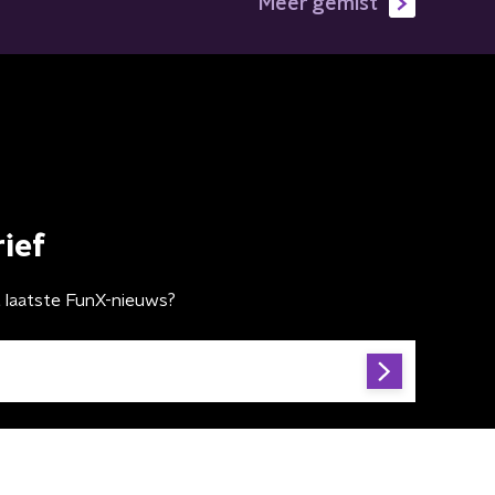
Meer gemist
ief
t laatste FunX-nieuws?