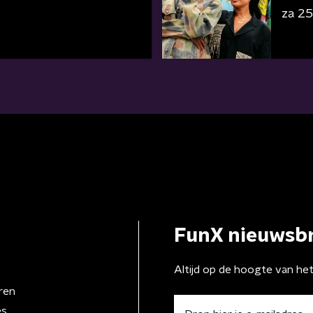
za 25 
FunX nieuwsbr
Altijd op de hoogte van he
ren
es