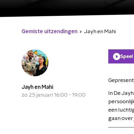
Gemiste uitzendingen
Jayh en Mahi
Speel
Gepresent
Jayh en Mahi
In De Jayh
zo 25 januari 16:00 - 19:00
persoonlij
een lucht
gaan over j