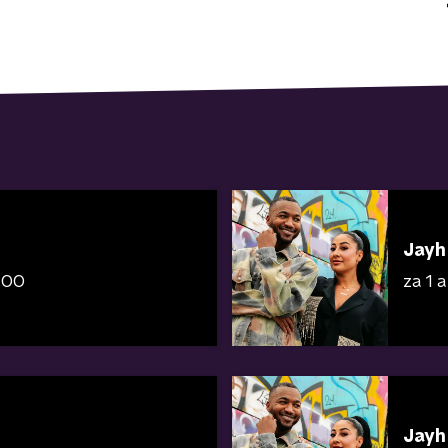
Jayh
9:00
za 1 
Jayh