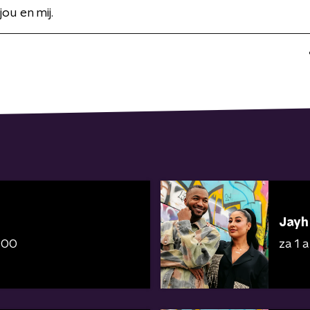
ou en mij.
Jayh
9:00
za 1 