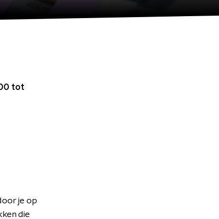
00 tot
door je op
ken die