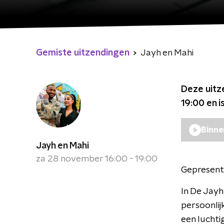
Gemiste uitzendingen
Jayh en Mahi
Deze uitz
19:00
en i
Binne
Jayh en Mahi
za 28 november 16:00 - 19:00
Gepresent
In De Jayh
persoonlij
een lucht