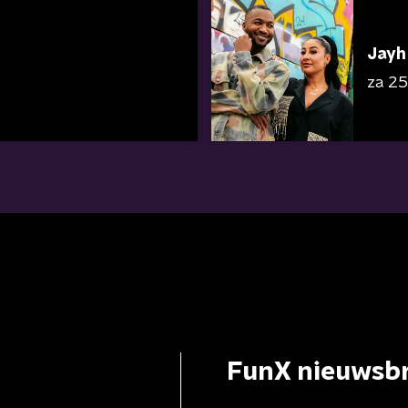
Jayh
za 25 
FunX nieuwsbr