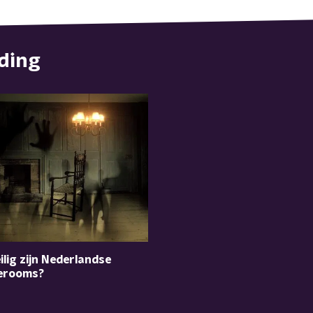
nding
ilig zijn Nederlandse
erooms?