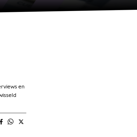
terviews en
wisseld