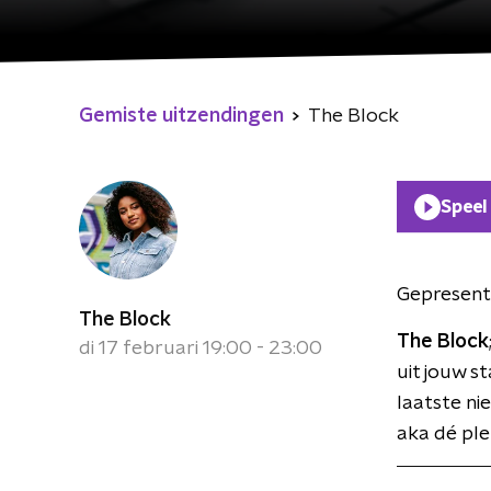
Gemiste uitzendingen
The Block
Speel
Gepresent
The Block
The Block
di 17 februari 19:00 - 23:00
uit jouw s
laatste n
aka dé pl