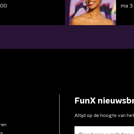
:00
ma 3
FunX nieuwsbr
Altijd op de hoogte van he
ren
es