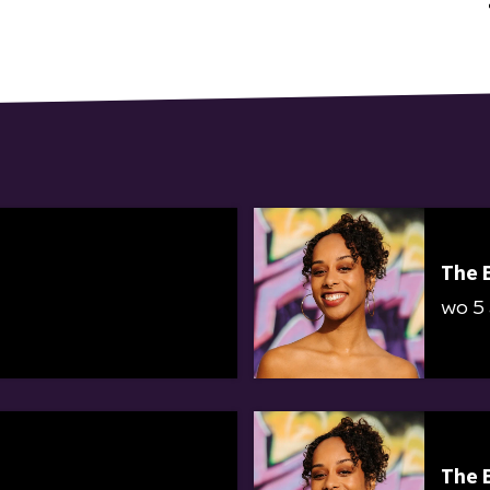
The 
wo 5
The 