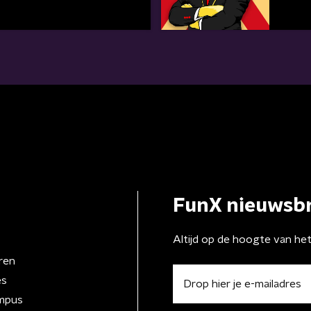
FunX nieuwsbr
Altijd op de hoogte van he
ren
es
mpus