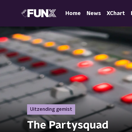
Home
News
XChart
Uitzending gemist
The Partysquad