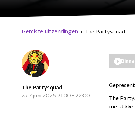
Gemiste uitzendingen
The Partysquad
Binne
Gepresent
The Partysquad
za 7 juni 2025 21:00 - 22:00
The Partys
met dikke 