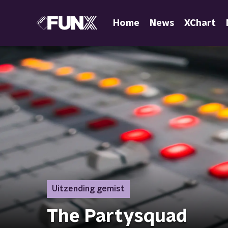
Home
News
XChart
Uitzending gemist
The Partysquad