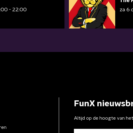
The 
:00 - 22:00
za 6
FunX nieuwsbr
Altijd op de hoogte van he
ren