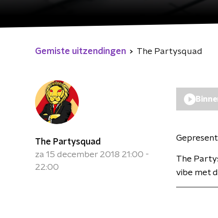
Gemiste uitzendingen
The Partysquad
Binne
Gepresent
The Partysquad
za 15 december 2018 21:00 -
The Partys
22:00
vibe met d