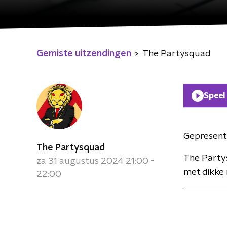
Gemiste uitzendingen
The Partysquad
Speel
Gepresent
The Partysquad
The Partys
za 31 augustus 2024 21:00 -
met dikke 
22:00