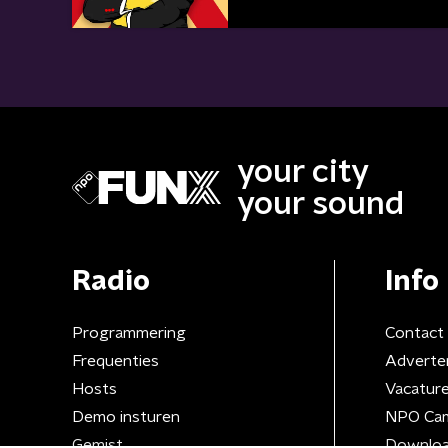
your city
your sound
Radio
Info
Programmering
Contact
Frequenties
Adverte
Hosts
Vacatur
Demo insturen
NPO Ca
Gemist
Downloa