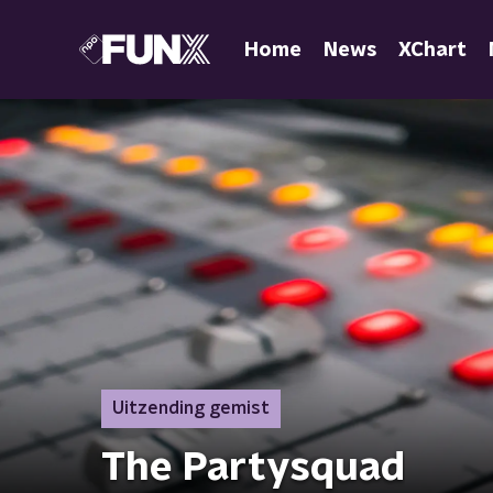
Home
News
XChart
Uitzending gemist
The Partysquad