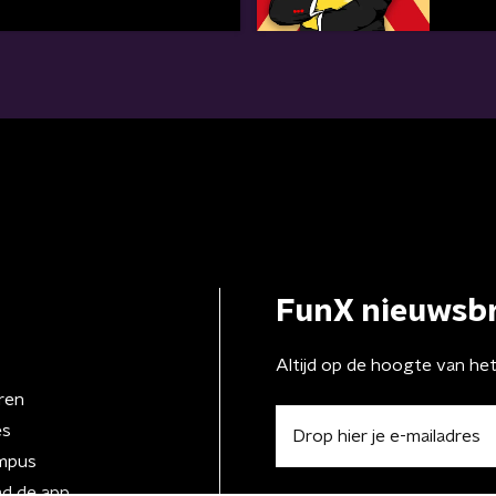
FunX nieuwsbr
Altijd op de hoogte van he
ren
es
mpus
d de app