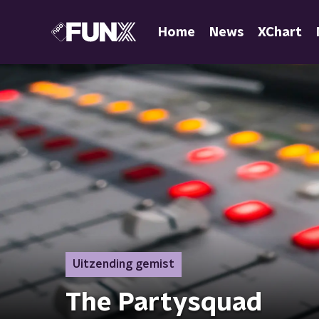
Home
News
XChart
Uitzending gemist
The Partysquad