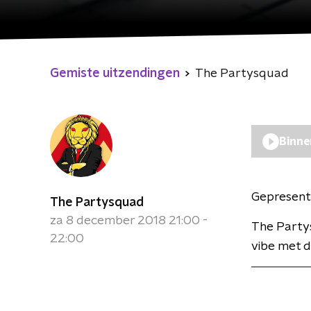
Gemiste uitzendingen
The Partysquad
Binne
Gepresent
The Partysquad
za 8 december 2018 21:00 -
The Partys
22:00
vibe met d