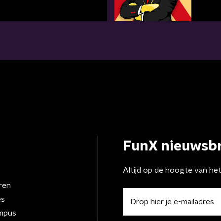
FunX nieuwsbr
Altijd op de hoogte van he
ren
es
mpus