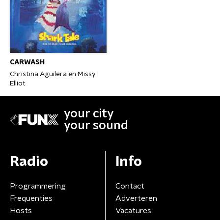
CARWASH
Christina Aguilera en Missy
Elliot
your city
your sound
Radio
Info
Programmering
Contact
Frequenties
Adverteren
Hosts
Vacatures