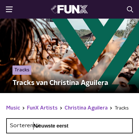
Tracks
Tracks van Christina Aguilera
Music
FunX Artists
Christina Aguilera
Tracks
Sorteren