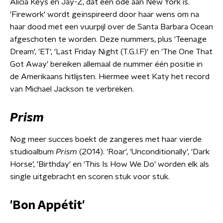
Alicia Keys en Jay-Z, dat een ode aan New York is.
'Firework' wordt geïnspireerd door haar wens om na
haar dood met een vuurpijl over de Santa Barbara Ocean
afgeschoten te worden. Deze nummers, plus
'Teenage
Dream',
'ET', 'Last Friday Night (T.G.I.F)' en
'The One That
Got Away'
bereiken allemaal de nummer één positie in
de Amerikaans hitlijsten. Hiermee weet Katy het record
van Michael Jackson te verbreken.
Prism
Nog meer succes boekt de zangeres met haar vierde
studioalbum
Prism
(2014). 'Roar', 'Unconditionally', 'Dark
Horse', 'Birthday' en 'This Is How We Do' worden elk als
single uitgebracht en scoren stuk voor stuk.
'Bon Appétit'