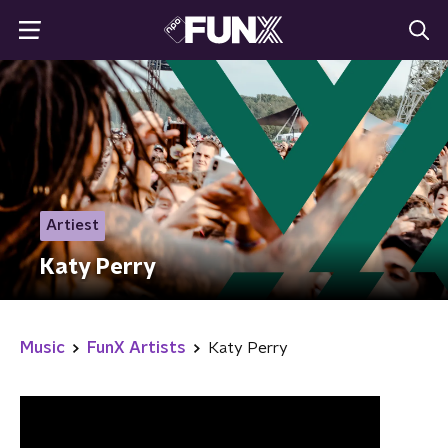
Artiest
Katy Perry
Music
FunX Artists
Katy Perry